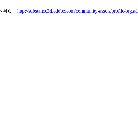
本网页。
http://substance3d.adobe.com/community-assets/profile/