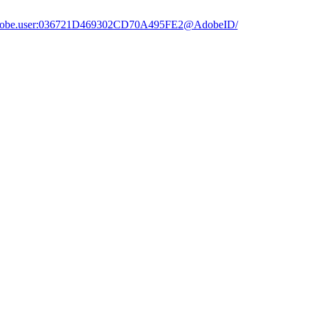
org.adobe.user:036721D469302CD70A495FE2@AdobeID/